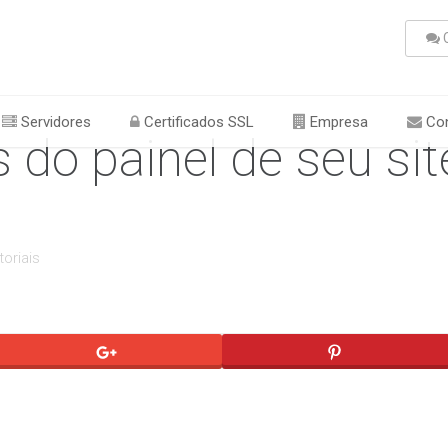
C
Servidores
Certificados SSL
Empresa
Con
 do painel de seu sit
toriais