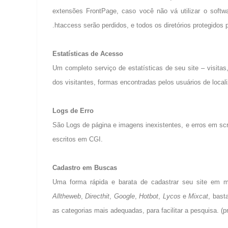
extensões FrontPage, caso você não vá utilizar o softwa
.htaccess serão perdidos, e todos os diretórios protegidos
Estatísticas de Acesso
Um completo serviço de estatísticas de seu site – visitas
dos visitantes, formas encontradas pelos usuários de locali
Logs de Erro
São Logs de página e imagens inexistentes, e erros em scr
escritos em CGI.
Cadastro em Buscas
Uma forma rápida e barata de cadastrar seu site em m
Alltheweb
,
Directhit
,
Google
,
Hotbot
,
Lycos
e
Mixcat
, bast
as categorias mais adequadas, para facilitar a pesquisa. (pr