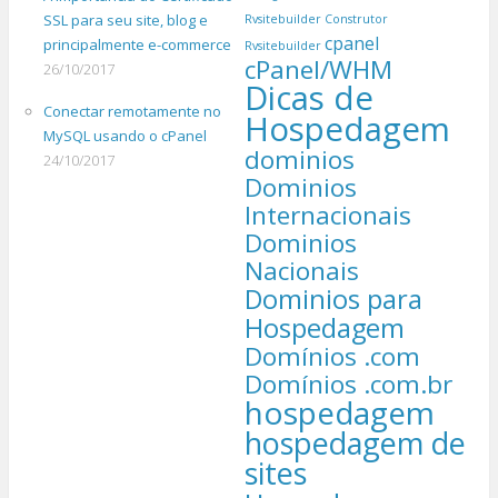
SSL para seu site, blog e
Rvsitebuilder
Construtor
cpanel
principalmente e-commerce
Rvsitebuilder
cPanel/WHM
26/10/2017
Dicas de
Conectar remotamente no
Hospedagem
MySQL usando o cPanel
dominios
24/10/2017
Dominios
Internacionais
Dominios
Nacionais
Dominios para
Hospedagem
Domínios .com
Domínios .com.br
hospedagem
hospedagem de
sites