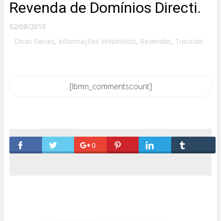
Revenda de Domínios Directi.
02/08/2010
Dicas Gerais
,
Informações WebinHost
,
Revendas
,
Tutoriais
[lbmn_commentscount]
0