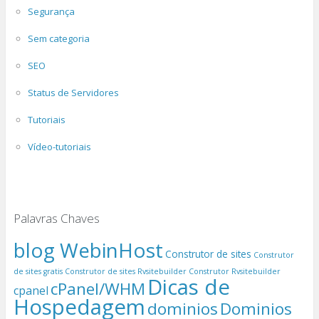
Segurança
Sem categoria
SEO
Status de Servidores
Tutoriais
Vídeo-tutoriais
Palavras Chaves
blog WebinHost
Construtor de sites
Construtor
de sites gratis
Construtor de sites Rvsitebuilder
Construtor Rvsitebuilder
Dicas de
cPanel/WHM
cpanel
Hospedagem
dominios
Dominios