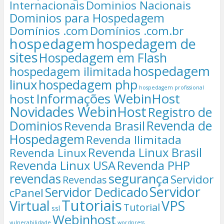
Internacionais
Dominios Nacionais
Dominios para Hospedagem
Domínios .com
Domínios .com.br
hospedagem
hospedagem de
sites
Hospedagem em Flash
hospedagem
hospedagem ilimitada
linux
hospedagem php
hospedagem profissional
Informações WebinHost
host
Novidades WebinHost
Registro de
Dominios
Revenda de
Revenda Brasil
Hospedagem
Revenda Ilimitada
Revenda Linux Brasil
Revenda Linux
Revenda Linux USA
Revenda PHP
segurança
revendas
Servidor
Revendas
Servidor
Servidor Dedicado
cPanel
Tutoriais
Virtual
VPS
Tutorial
ssl
Webinhost
vulnerabilidade
wordpress