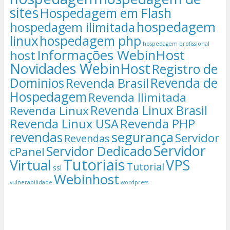
sites
Hospedagem em Flash
hospedagem
hospedagem ilimitada
linux
hospedagem php
hospedagem profissional
Informações WebinHost
host
Novidades WebinHost
Registro de
Dominios
Revenda de
Revenda Brasil
Hospedagem
Revenda Ilimitada
Revenda Linux Brasil
Revenda Linux
Revenda Linux USA
Revenda PHP
segurança
revendas
Servidor
Revendas
Servidor
Servidor Dedicado
cPanel
Tutoriais
Virtual
VPS
Tutorial
ssl
Webinhost
vulnerabilidade
wordpress