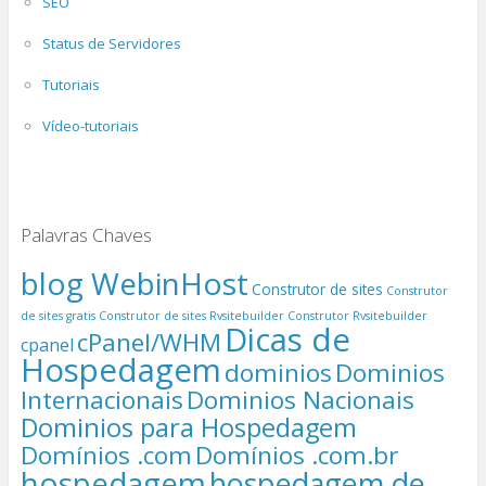
SEO
Status de Servidores
Tutoriais
Vídeo-tutoriais
Palavras Chaves
blog WebinHost
Construtor de sites
Construtor
de sites gratis
Construtor de sites Rvsitebuilder
Construtor Rvsitebuilder
Dicas de
cPanel/WHM
cpanel
Hospedagem
dominios
Dominios
Internacionais
Dominios Nacionais
Dominios para Hospedagem
Domínios .com
Domínios .com.br
hospedagem
hospedagem de