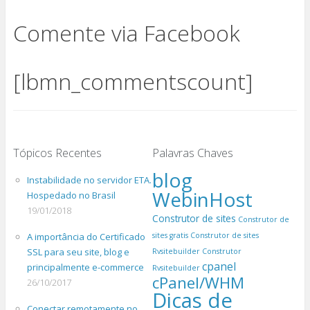
Comente via Facebook
[lbmn_commentscount]
Tópicos Recentes
Palavras Chaves
blog
Instabilidade no servidor ETA.
WebinHost
Hospedado no Brasil
19/01/2018
Construtor de sites
Construtor de
A importância do Certificado
sites gratis
Construtor de sites
SSL para seu site, blog e
Rvsitebuilder
Construtor
cpanel
principalmente e-commerce
Rvsitebuilder
cPanel/WHM
26/10/2017
Dicas de
Conectar remotamente no