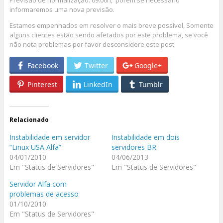
Previsão de normalização: 09:00h, porém se necessário
informaremos uma nova previsão.
Estamos empenhados em resolver o mais breve possível, Somente
alguns clientes estão sendo afetados por este problema, se você
não nota problemas por favor desconsidere este post.
Facebook
Twitter
Google+
Pinterest
LinkedIn
Tumblr
Relacionado
Instabilidade em servidor
Instabilidade em dois
“Linux USA Alfa”
servidores BR
04/01/2010
04/06/2013
Em "Status de Servidores"
Em "Status de Servidores"
Servidor Alfa com
problemas de acesso
01/10/2010
Em "Status de Servidores"