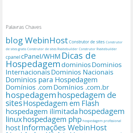
Palavras Chaves
blog WebinHost
Construtor de sites
Construtor
de sites gratis
Construtor de sites Rvsitebuilder
Construtor Rvsitebuilder
Dicas de
cPanel/WHM
cpanel
Hospedagem
dominios
Dominios
Internacionais
Dominios Nacionais
Dominios para Hospedagem
Domínios .com
Domínios .com.br
hospedagem
hospedagem de
sites
Hospedagem em Flash
hospedagem
hospedagem ilimitada
linux
hospedagem php
hospedagem profissional
Informações WebinHost
host