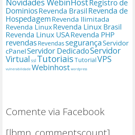
Novidades WebinHost
Registro de
Dominios
Revenda de
Revenda Brasil
Hospedagem
Revenda Ilimitada
Revenda Linux Brasil
Revenda Linux
Revenda Linux USA
Revenda PHP
segurança
revendas
Servidor
Revendas
Servidor
Servidor Dedicado
cPanel
Tutoriais
Virtual
VPS
Tutorial
ssl
Webinhost
vulnerabilidade
wordpress
Comente via Facebook
[lbmn_commentscount]