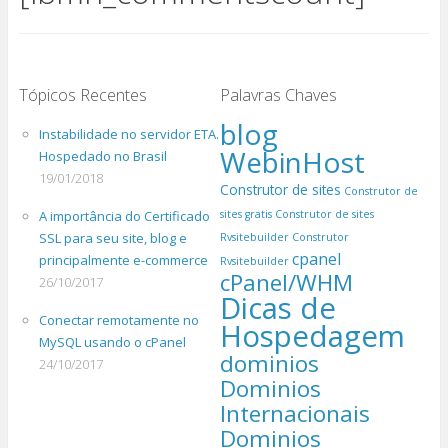
Tópicos Recentes
Palavras Chaves
blog
Instabilidade no servidor ETA.
WebinHost
Hospedado no Brasil
19/01/2018
Construtor de sites
Construtor de
A importância do Certificado
sites gratis
Construtor de sites
SSL para seu site, blog e
Rvsitebuilder
Construtor
cpanel
principalmente e-commerce
Rvsitebuilder
cPanel/WHM
26/10/2017
Dicas de
Conectar remotamente no
Hospedagem
MySQL usando o cPanel
dominios
24/10/2017
Dominios
Internacionais
Dominios