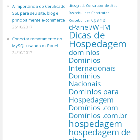
A importância do Certificado
sites gratis
Construtor de sites
SSL para seu site, blog e
Rvsitebuilder
Construtor
cpanel
principalmente e-commerce
Rvsitebuilder
cPanel/WHM
26/10/2017
Dicas de
Conectar remotamente no
Hospedagem
MySQL usando o cPanel
dominios
24/10/2017
Dominios
Internacionais
Dominios
Nacionais
Dominios para
Hospedagem
Domínios .com
Domínios .com.br
hospedagem
hospedagem de