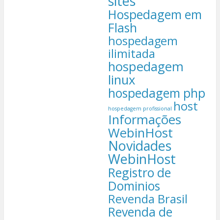
sites
Hospedagem em
Flash
hospedagem
ilimitada
hospedagem
linux
hospedagem php
host
hospedagem profissional
Informações
WebinHost
Novidades
WebinHost
Registro de
Dominios
Revenda Brasil
Revenda de