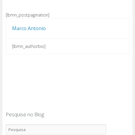
[lbmn_postpagination]
Marco Antonio
[lbmn_authorbio]
Pesquise no Blog