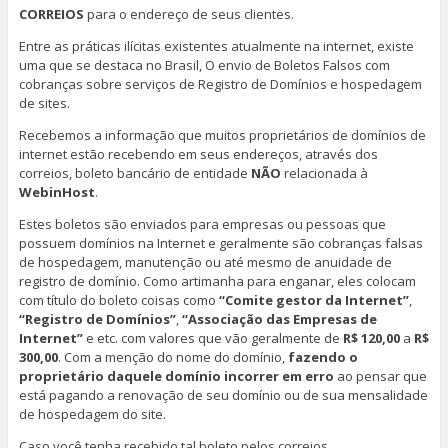
CORREIOS
para o endereço de seus clientes.
Entre as práticas ilícitas existentes atualmente na internet, existe
uma que se destaca no Brasil, O envio de Boletos Falsos com
cobranças sobre serviços de Registro de Domínios e hospedagem
de sites.
Recebemos a informação que muitos proprietários de domínios de
internet estão recebendo em seus endereços, através dos
correios, boleto bancário de entidade
NÃO
relacionada à
WebinHost
.
Estes boletos são enviados para empresas ou pessoas que
possuem domínios na Internet e geralmente são cobranças falsas
de hospedagem, manutenção ou até mesmo de anuidade de
registro de domínio. Como artimanha para enganar, eles colocam
com título do boleto coisas como
“Comite gestor da Internet”
,
“Registro de Domínios”
,
“Associação das Empresas de
Internet”
e etc. com valores que vão geralmente de
R$ 120,00
a
R$
300,00
. Com a menção do nome do domínio,
fazendo o
proprietário daquele domínio incorrer em erro
ao pensar que
está pagando a renovação de seu domínio ou de sua mensalidade
de hospedagem do site.
Caso você tenha recebido tal boleto pelos correios,