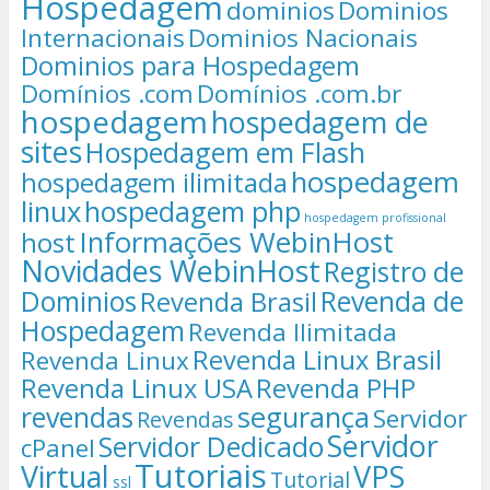
Hospedagem
dominios
Dominios
Internacionais
Dominios Nacionais
Dominios para Hospedagem
Domínios .com
Domínios .com.br
hospedagem
hospedagem de
sites
Hospedagem em Flash
hospedagem
hospedagem ilimitada
linux
hospedagem php
hospedagem profissional
Informações WebinHost
host
Novidades WebinHost
Registro de
Dominios
Revenda de
Revenda Brasil
Hospedagem
Revenda Ilimitada
Revenda Linux Brasil
Revenda Linux
Revenda Linux USA
Revenda PHP
segurança
revendas
Servidor
Revendas
Servidor
Servidor Dedicado
cPanel
Tutoriais
Virtual
VPS
Tutorial
ssl