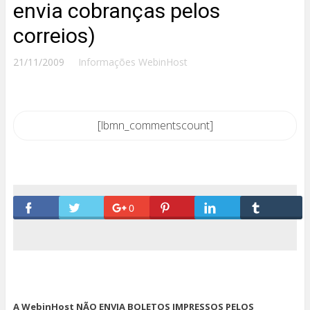
envia cobranças pelos
correios)
21/11/2009
Informações WebinHost
[lbmn_commentscount]
0
A WebinHost NÃO ENVIA BOLETOS IMPRESSOS PELOS