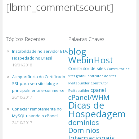
[lbmn_commentscount]
Tópicos Recentes
Palavras Chaves
blog
Instabilidade no servidor ETA.
WebinHost
Hospedado no Brasil
19/01/2018
Construtor de sites
Construtor de
A importância do Certificado
sites gratis
Construtor de sites
SSL para seu site, blog e
Rvsitebuilder
Construtor
cpanel
principalmente e-commerce
Rvsitebuilder
cPanel/WHM
26/10/2017
Dicas de
Conectar remotamente no
Hospedagem
MySQL usando o cPanel
dominios
24/10/2017
Dominios
Internacionais