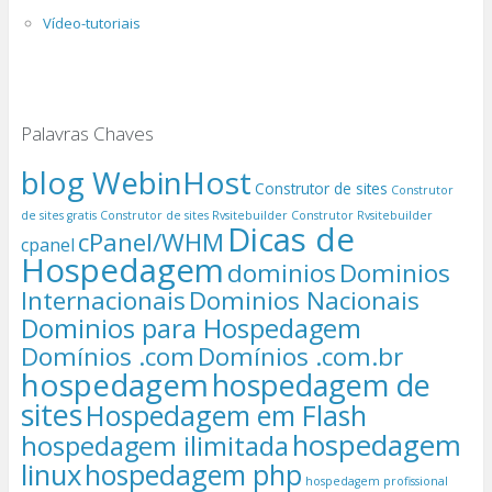
Vídeo-tutoriais
Palavras Chaves
blog WebinHost
Construtor de sites
Construtor
de sites gratis
Construtor de sites Rvsitebuilder
Construtor Rvsitebuilder
Dicas de
cPanel/WHM
cpanel
Hospedagem
dominios
Dominios
Internacionais
Dominios Nacionais
Dominios para Hospedagem
Domínios .com
Domínios .com.br
hospedagem
hospedagem de
sites
Hospedagem em Flash
hospedagem
hospedagem ilimitada
linux
hospedagem php
hospedagem profissional