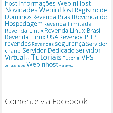
Informações WebinHost
host
Novidades WebinHost
Registro de
Dominios
Revenda de
Revenda Brasil
Hospedagem
Revenda Ilimitada
Revenda Linux Brasil
Revenda Linux
Revenda Linux USA
Revenda PHP
segurança
revendas
Servidor
Revendas
Servidor
Servidor Dedicado
cPanel
Tutoriais
Virtual
VPS
Tutorial
ssl
Webinhost
vulnerabilidade
wordpress
Comente via Facebook