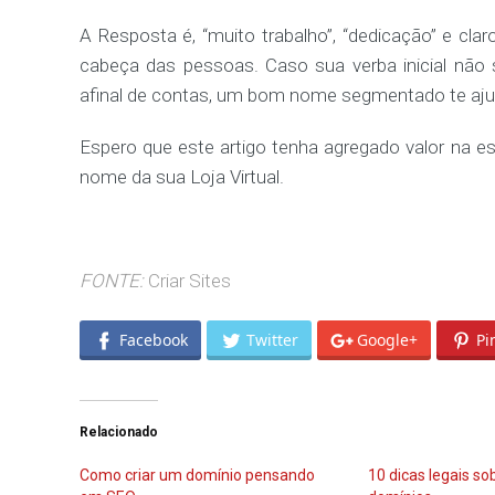
A Resposta é, “muito trabalho”, “dedicação” e clar
cabeça das pessoas. Caso sua verba inicial não 
afinal de contas, um bom nome segmentado te aju
Espero que este artigo tenha agregado valor na e
nome da sua Loja Virtual.
FONTE:
Criar Sites
Facebook
Twitter
Google+
Pi
Relacionado
Como criar um domínio pensando
10 dicas legais so