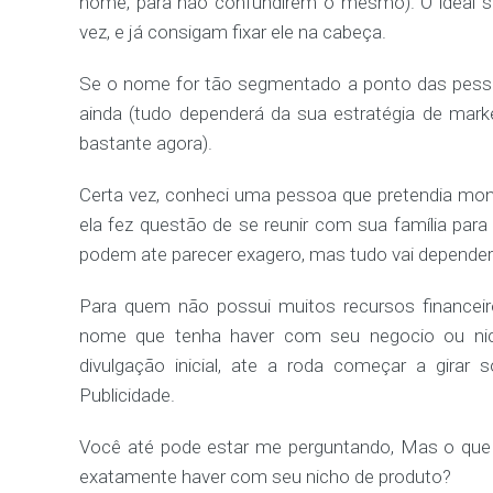
nome, para não confundirem o mesmo). O ideal 
vez, e já consigam fixar ele na cabeça.
Se o nome for tão segmentado a ponto das pesso
ainda (tudo dependerá da sua estratégia de marke
bastante agora).
Certa vez, conheci uma pessoa que pretendia mont
ela fez questão de se reunir com sua família para 
podem ate parecer exagero, mas tudo vai depender
Para quem não possui muitos recursos financeir
nome que tenha haver com seu negocio ou nich
divulgação inicial, ate a roda começar a girar
Publicidade.
Você até pode estar me perguntando, Mas o que 
exatamente haver com seu nicho de produto?