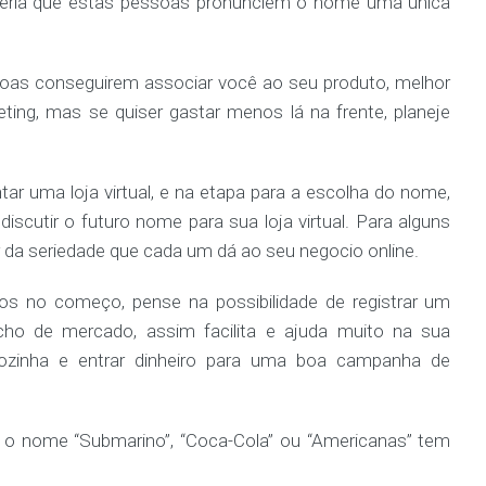
seria que estas pessoas pronunciem o nome uma única
as conseguirem associar você ao seu produto, melhor
ting, mas se quiser gastar menos lá na frente, planeje
ar uma loja virtual, e na etapa para a escolha do nome,
discutir o futuro nome para sua loja virtual. Para alguns
 da seriedade que cada um dá ao seu negocio online.
os no começo, pense na possibilidade de registrar um
o de mercado, assim facilita e ajuda muito na sua
 sozinha e entrar dinheiro para uma boa campanha de
o nome “Submarino”, “Coca-Cola” ou “Americanas” tem