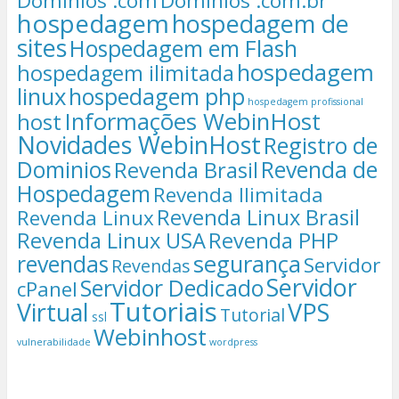
Domínios .com
Domínios .com.br
hospedagem
hospedagem de
sites
Hospedagem em Flash
hospedagem
hospedagem ilimitada
linux
hospedagem php
hospedagem profissional
Informações WebinHost
host
Novidades WebinHost
Registro de
Dominios
Revenda de
Revenda Brasil
Hospedagem
Revenda Ilimitada
Revenda Linux Brasil
Revenda Linux
Revenda Linux USA
Revenda PHP
segurança
revendas
Servidor
Revendas
Servidor
Servidor Dedicado
cPanel
Tutoriais
Virtual
VPS
Tutorial
ssl
Webinhost
vulnerabilidade
wordpress