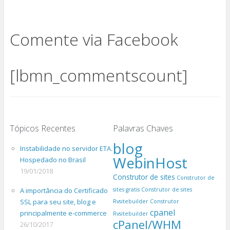
Comente via Facebook
[lbmn_commentscount]
Tópicos Recentes
Palavras Chaves
blog
Instabilidade no servidor ETA.
WebinHost
Hospedado no Brasil
19/01/2018
Construtor de sites
Construtor de
A importância do Certificado
sites gratis
Construtor de sites
SSL para seu site, blog e
Rvsitebuilder
Construtor
cpanel
principalmente e-commerce
Rvsitebuilder
cPanel/WHM
26/10/2017