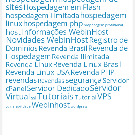
sites
Hospedagem em Flash
hospedagem
hospedagem ilimitada
linux
hospedagem php
hospedagem profissional
Informações WebinHost
host
Novidades WebinHost
Registro de
Dominios
Revenda de
Revenda Brasil
Hospedagem
Revenda Ilimitada
Revenda Linux Brasil
Revenda Linux
Revenda Linux USA
Revenda PHP
segurança
revendas
Servidor
Revendas
Servidor
Servidor Dedicado
cPanel
Tutoriais
Virtual
VPS
Tutorial
ssl
Webinhost
vulnerabilidade
wordpress