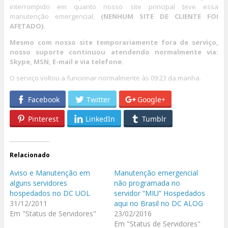
interrompido em quanto nosso site principal teve essa
manutenção emergencial,
(NENHUM SITE DE CLIENTE FOI
AFETADO).
Mesmo com nosso site temporariamente fora de serviço,
nosso suporte continuou atendendo normalmente via:
Skype, MSN, E-mail e via telefone.
O serviço voltou a funcionar normalmente às 09:23 da manha.
Facebook
Twitter
Google+
Pinterest
LinkedIn
Tumblr
Relacionado
Aviso e Manutenção em
Manutenção emergencial
alguns servidores
não programada no
hospedados no DC UOL
servidor “MIU” Hospedados
31/12/2011
aqui no Brasil no DC ALOG
Em "Status de Servidores"
23/02/2016
Em "Status de Servidores"