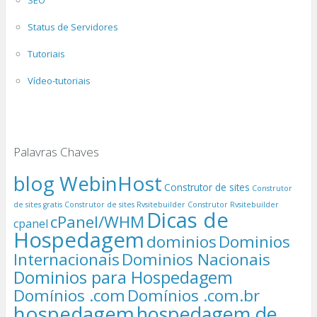
Status de Servidores
Tutoriais
Vídeo-tutoriais
Palavras Chaves
blog WebinHost
Construtor de sites
Construtor
de sites gratis
Construtor de sites Rvsitebuilder
Construtor Rvsitebuilder
Dicas de
cPanel/WHM
cpanel
Hospedagem
dominios
Dominios
Internacionais
Dominios Nacionais
Dominios para Hospedagem
Domínios .com
Domínios .com.br
hospedagem
hospedagem de