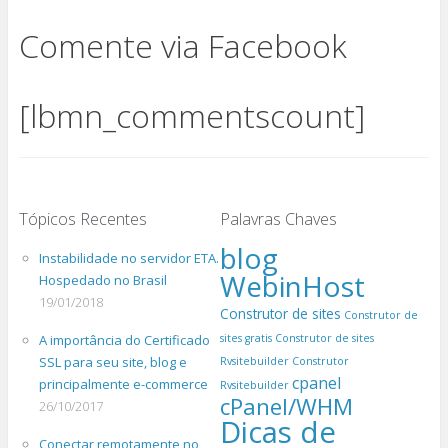
Comente via Facebook
[lbmn_commentscount]
Tópicos Recentes
Palavras Chaves
blog
Instabilidade no servidor ETA.
WebinHost
Hospedado no Brasil
19/01/2018
Construtor de sites
Construtor de
A importância do Certificado
sites gratis
Construtor de sites
SSL para seu site, blog e
Rvsitebuilder
Construtor
cpanel
principalmente e-commerce
Rvsitebuilder
cPanel/WHM
26/10/2017
Dicas de
Conectar remotamente no