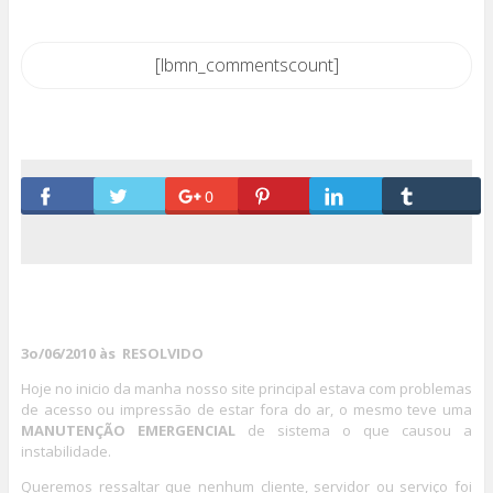
[lbmn_commentscount]
0
3o/06/2010 às RESOLVIDO
Hoje no inicio da manha nosso site principal estava com problemas
de acesso ou impressão de estar fora do ar, o mesmo teve uma
MANUTENÇÃO EMERGENCIAL
de sistema o que causou a
instabilidade.
Queremos ressaltar que nenhum cliente, servidor ou serviço foi