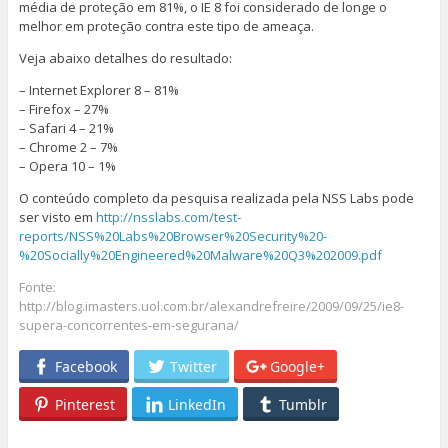
média de proteção em 81%, o IE 8 foi considerado de longe o
melhor em proteção contra este tipo de ameaça.
Veja abaixo detalhes do resultado:
– Internet Explorer 8 – 81%
– Firefox – 27%
– Safari 4 – 21%
– Chrome 2 – 7%
– Opera 10 – 1%
O conteúdo completo da pesquisa realizada pela NSS Labs pode
ser visto em
http://nsslabs.com/test-
reports/NSS%20Labs%20Browser%20Security%20-
%20Socially%20Engineered%20Malware%20Q3%202009.pdf
Fonte:
http://blog.imasters.uol.com.br/alexandrefreire/2009/09/25/ie8-
supera-concorrentes-em-segurana/
Facebook
Twitter
Google+
Pinterest
LinkedIn
Tumblr