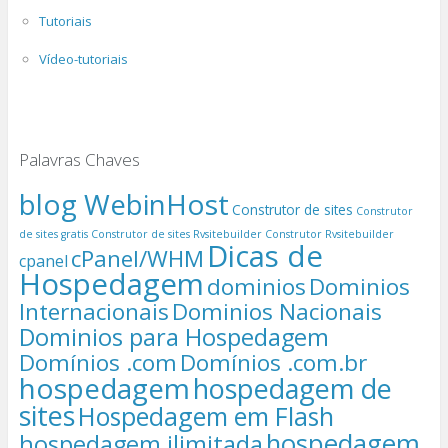
Tutoriais
Vídeo-tutoriais
Palavras Chaves
blog WebinHost
Construtor de sites
Construtor
de sites gratis
Construtor de sites Rvsitebuilder
Construtor Rvsitebuilder
Dicas de
cPanel/WHM
cpanel
Hospedagem
dominios
Dominios
Internacionais
Dominios Nacionais
Dominios para Hospedagem
Domínios .com
Domínios .com.br
hospedagem
hospedagem de
sites
Hospedagem em Flash
hospedagem
hospedagem ilimitada