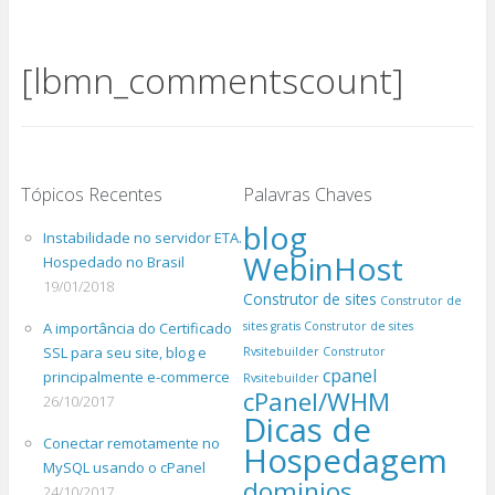
[lbmn_commentscount]
Tópicos Recentes
Palavras Chaves
blog
Instabilidade no servidor ETA.
WebinHost
Hospedado no Brasil
19/01/2018
Construtor de sites
Construtor de
A importância do Certificado
sites gratis
Construtor de sites
SSL para seu site, blog e
Rvsitebuilder
Construtor
cpanel
principalmente e-commerce
Rvsitebuilder
cPanel/WHM
26/10/2017
Dicas de
Conectar remotamente no
Hospedagem
MySQL usando o cPanel
dominios
24/10/2017