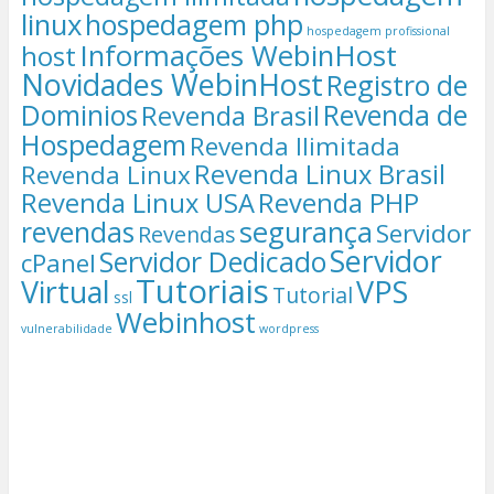
linux
hospedagem php
hospedagem profissional
Informações WebinHost
host
Novidades WebinHost
Registro de
Dominios
Revenda de
Revenda Brasil
Hospedagem
Revenda Ilimitada
Revenda Linux Brasil
Revenda Linux
Revenda Linux USA
Revenda PHP
segurança
revendas
Servidor
Revendas
Servidor
Servidor Dedicado
cPanel
Tutoriais
Virtual
VPS
Tutorial
ssl
Webinhost
vulnerabilidade
wordpress