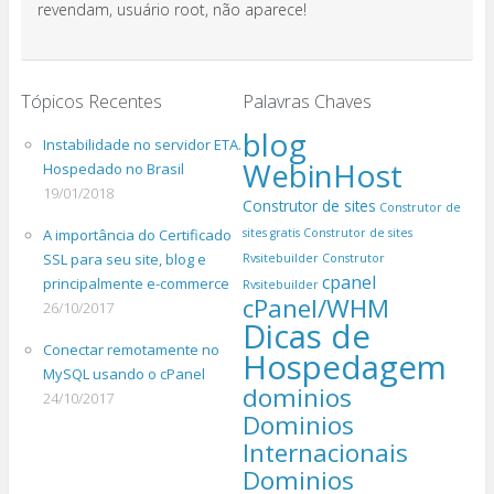
revendam, usuário root, não aparece!
Tópicos Recentes
Palavras Chaves
blog
Instabilidade no servidor ETA.
WebinHost
Hospedado no Brasil
19/01/2018
Construtor de sites
Construtor de
A importância do Certificado
sites gratis
Construtor de sites
SSL para seu site, blog e
Rvsitebuilder
Construtor
cpanel
principalmente e-commerce
Rvsitebuilder
cPanel/WHM
26/10/2017
Dicas de
Conectar remotamente no
Hospedagem
MySQL usando o cPanel
dominios
24/10/2017
Dominios
Internacionais
Dominios