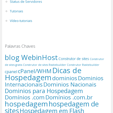
Status de Servidores
Tutoriais
Vídeo-tutoriais
Palavras Chaves
blog WebinHost
Construtor de sites
Construtor
de sites gratis
Construtor de sites Rvsitebuilder
Construtor Rvsitebuilder
Dicas de
cPanel/WHM
cpanel
Hospedagem
dominios
Dominios
Internacionais
Dominios Nacionais
Dominios para Hospedagem
Domínios .com
Domínios .com.br
hospedagem
hospedagem de
sites
Hospedagem em Flash