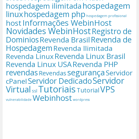
hospedagem
hospedagem ilimitada
linux
hospedagem php
hospedagem profissional
Informações WebinHost
host
Novidades WebinHost
Registro de
Dominios
Revenda de
Revenda Brasil
Hospedagem
Revenda Ilimitada
Revenda Linux Brasil
Revenda Linux
Revenda Linux USA
Revenda PHP
segurança
revendas
Servidor
Revendas
Servidor
Servidor Dedicado
cPanel
Tutoriais
Virtual
VPS
Tutorial
ssl
Webinhost
vulnerabilidade
wordpress