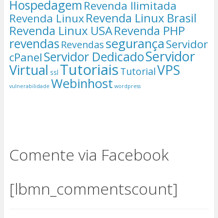
Hospedagem
Revenda Ilimitada
Revenda Linux Brasil
Revenda Linux
Revenda Linux USA
Revenda PHP
segurança
revendas
Servidor
Revendas
Servidor
Servidor Dedicado
cPanel
Tutoriais
Virtual
VPS
Tutorial
ssl
Webinhost
vulnerabilidade
wordpress
Comente via Facebook
[lbmn_commentscount]