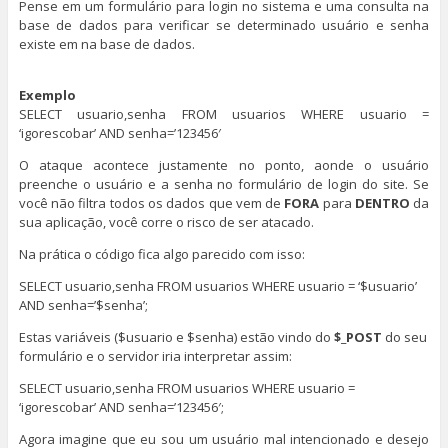
Pense em um formulário para login no sistema e uma consulta na
base de dados para verificar se determinado usuário e senha
existe em na base de dados.
Exemplo
SELECT usuario,senha FROM usuarios WHERE usuario =
‘igorescobar’ AND senha=’123456′
O ataque acontece justamente no ponto, aonde o usuário
preenche o usuário e a senha no formulário de login do site. Se
você não filtra todos os dados que vem de
FORA
para
DENTRO
da
sua aplicação, você corre o risco de ser atacado.
Na prática o código fica algo parecido com isso:
SELECT usuario,senha FROM usuarios WHERE usuario = ‘$usuario’
AND senha=’$senha’;
Estas variáveis ($usuario e $senha) estão vindo do
$_POST
do seu
formulário e o servidor iria interpretar assim:
SELECT usuario,senha FROM usuarios WHERE usuario =
‘igorescobar’ AND senha=’123456′;
Agora imagine que eu sou um usuário mal intencionado e desejo