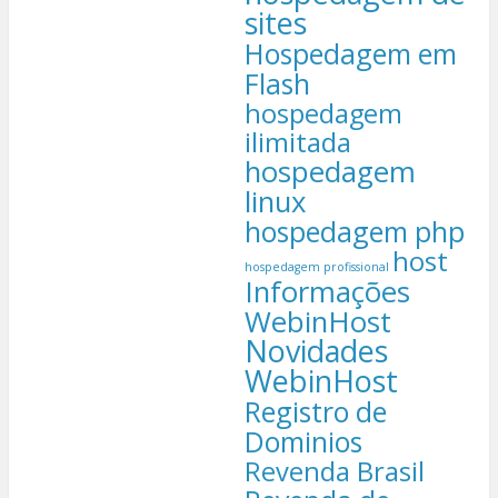
sites
Hospedagem em
Flash
hospedagem
ilimitada
hospedagem
linux
hospedagem php
host
hospedagem profissional
Informações
WebinHost
Novidades
WebinHost
Registro de
Dominios
Revenda Brasil