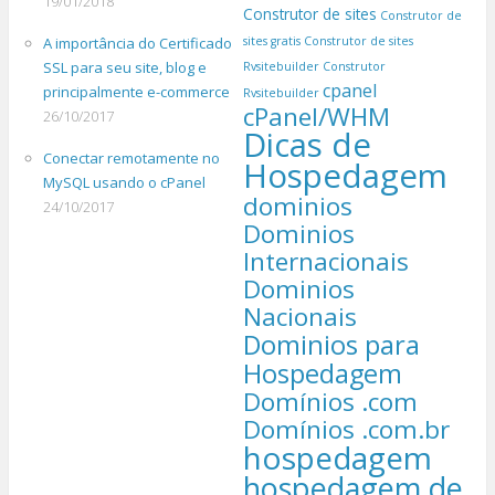
19/01/2018
Construtor de sites
Construtor de
A importância do Certificado
sites gratis
Construtor de sites
SSL para seu site, blog e
Rvsitebuilder
Construtor
cpanel
principalmente e-commerce
Rvsitebuilder
cPanel/WHM
26/10/2017
Dicas de
Conectar remotamente no
Hospedagem
MySQL usando o cPanel
dominios
24/10/2017
Dominios
Internacionais
Dominios
Nacionais
Dominios para
Hospedagem
Domínios .com
Domínios .com.br
hospedagem
hospedagem de