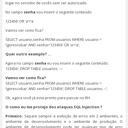
logar no servidor de vocês sem ser autorizado.
No campo
senha
vou inserir o seguinte conteúdo:
123456′ OR ‘a’=’a
Vamos ver como fica?
SELECT usuario,senha FROM usuarios WHERE usuario =
‘igorescobar’ AND senha=’123456′ OR ‘a’=’a’;
Quer outro exemplo? …
Agora no campo
senha
eu vou inserir o seguinte conteúdo:
123456′; DROP TABLE usuarios; —
Vamos ver como fica?
SELECT usuario,senha FROM usuarios WHERE usuario =
‘igorescobar’ AND senha=’123456′; DROP TABLE usuarios; –‘;
Ok, agora você já esta pronto para passar no RH
O como eu me protejo dos ataques SQL Injection ?
Primeiro:
Separe sempre a exibição de erros em 2 ambientes, o
ambiente de desenvolvimento e o ambiente de produção. O
ambiente de desenvolvimento pode ter qualquer tipo de erro