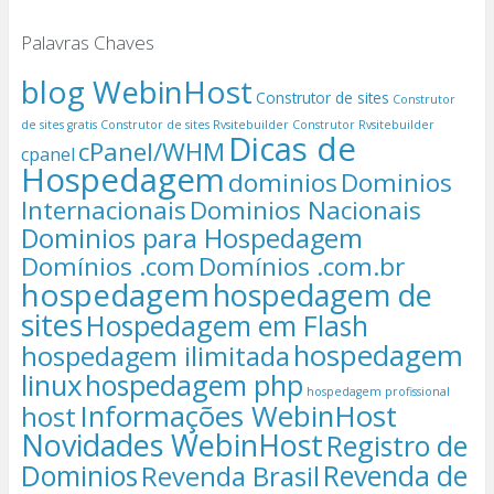
Palavras Chaves
blog WebinHost
Construtor de sites
Construtor
de sites gratis
Construtor de sites Rvsitebuilder
Construtor Rvsitebuilder
Dicas de
cPanel/WHM
cpanel
Hospedagem
dominios
Dominios
Internacionais
Dominios Nacionais
Dominios para Hospedagem
Domínios .com
Domínios .com.br
hospedagem
hospedagem de
sites
Hospedagem em Flash
hospedagem
hospedagem ilimitada
linux
hospedagem php
hospedagem profissional
Informações WebinHost
host
Novidades WebinHost
Registro de
Dominios
Revenda de
Revenda Brasil