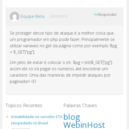
Responder
Equipe Beta
26/04/2012
Se proteger desse tipo de ataque é a melhor coisa que
um programador em php pode fazer. Principalmente se
utilizar variaveis no get da página como por exemplo $pg
= $_GET[“pg”];
Um jeito de evitar é colocar o int. $pg = (int)$_GET[“pg”];
assim ele só irá pegar os numeros até encontrar um
caractere. Uma das maneiras de impedir ataques por
paginador! =D
Tópicos Recentes
Palavras Chaves
blog
Instabilidade no servidor ETA.
WebinHost
Hospedado no Brasil