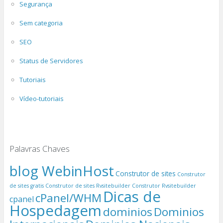
Segurança
Sem categoria
SEO
Status de Servidores
Tutoriais
Vídeo-tutoriais
Palavras Chaves
blog WebinHost
Construtor de sites
Construtor
de sites gratis
Construtor de sites Rvsitebuilder
Construtor Rvsitebuilder
Dicas de
cPanel/WHM
cpanel
Hospedagem
dominios
Dominios