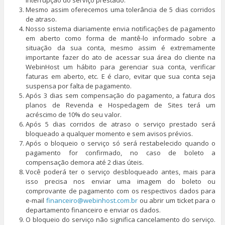
interrupção do serviço prestado.
Mesmo assim oferecemos uma tolerância de 5 dias corridos
de atraso.
Nosso sistema diariamente envia notificações de pagamento
em aberto como forma de mantê-lo informado sobre a
situação da sua conta, mesmo assim é extremamente
importante fazer do ato de acessar sua área do cliente na
WebinHost um hábito para gerenciar sua conta, verificar
faturas em aberto, etc. E é claro, evitar que sua conta seja
suspensa por falta de pagamento.
Após 3 dias sem compensação do pagamento, a fatura dos
planos de Revenda e Hospedagem de Sites terá um
acréscimo de 10% do seu valor.
Após 5 dias corridos de atraso o serviço prestado será
bloqueado a qualquer momento e sem avisos prévios.
Após o bloqueio o serviço só será restabelecido quando o
pagamento for confirmado, no caso de boleto a
compensação demora até 2 dias úteis.
Você poderá ter o serviço desbloqueado antes, mais para
isso precisa nos enviar uma imagem do boleto ou
comprovante de pagamento com os respectivos dados para
e-mail
financeiro@webinhost.com.br
ou abrir um ticket para o
departamento financeiro e enviar os dados.
O bloqueio do serviço não significa cancelamento do serviço.