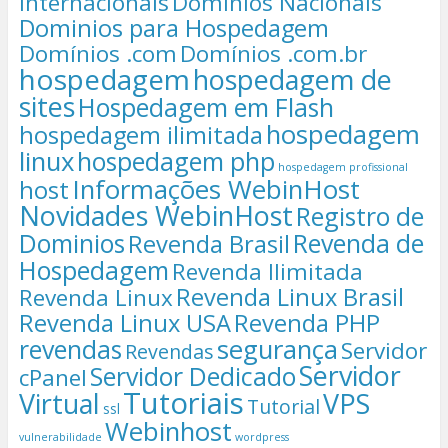
Internacionais
Dominios Nacionais
Dominios para Hospedagem
Domínios .com
Domínios .com.br
hospedagem
hospedagem de
sites
Hospedagem em Flash
hospedagem
hospedagem ilimitada
linux
hospedagem php
hospedagem profissional
Informações WebinHost
host
Novidades WebinHost
Registro de
Dominios
Revenda de
Revenda Brasil
Hospedagem
Revenda Ilimitada
Revenda Linux Brasil
Revenda Linux
Revenda Linux USA
Revenda PHP
segurança
revendas
Servidor
Revendas
Servidor
Servidor Dedicado
cPanel
Tutoriais
Virtual
VPS
Tutorial
ssl
Webinhost
vulnerabilidade
wordpress