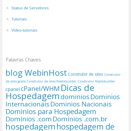
Status de Servidores
Tutoriais
Vídeo-tutoriais
Palavras Chaves
blog WebinHost
Construtor de sites
Construtor
de sites gratis
Construtor de sites Rvsitebuilder
Construtor Rvsitebuilder
Dicas de
cPanel/WHM
cpanel
Hospedagem
dominios
Dominios
Internacionais
Dominios Nacionais
Dominios para Hospedagem
Domínios .com
Domínios .com.br
hospedagem
hospedagem de