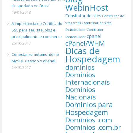
WebinHost
Hospedado no Brasil
19/01/2018
Construtor de sites
Construtor de
A importância do Certificado
sites gratis
Construtor de sites
SSL para seu site, blog e
Rvsitebuilder
Construtor
cpanel
principalmente e-commerce
Rvsitebuilder
cPanel/WHM
26/10/2017
Dicas de
Conectar remotamente no
Hospedagem
MySQL usando o cPanel
dominios
24/10/2017
Dominios
Internacionais
Dominios
Nacionais
Dominios para
Hospedagem
Domínios .com
Domínios .com.br