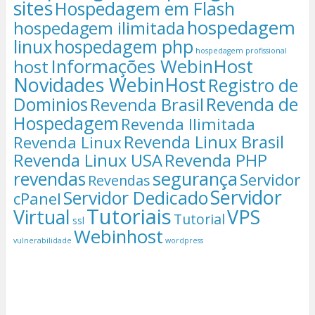
sites
Hospedagem em Flash
hospedagem
hospedagem ilimitada
linux
hospedagem php
hospedagem profissional
Informações WebinHost
host
Novidades WebinHost
Registro de
Dominios
Revenda de
Revenda Brasil
Hospedagem
Revenda Ilimitada
Revenda Linux Brasil
Revenda Linux
Revenda Linux USA
Revenda PHP
segurança
revendas
Servidor
Revendas
Servidor
Servidor Dedicado
cPanel
Tutoriais
Virtual
VPS
Tutorial
ssl
Webinhost
vulnerabilidade
wordpress