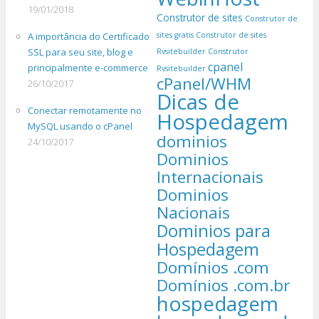
19/01/2018
Construtor de sites
Construtor de
A importância do Certificado
sites gratis
Construtor de sites
SSL para seu site, blog e
Rvsitebuilder
Construtor
cpanel
principalmente e-commerce
Rvsitebuilder
cPanel/WHM
26/10/2017
Dicas de
Conectar remotamente no
Hospedagem
MySQL usando o cPanel
dominios
24/10/2017
Dominios
Internacionais
Dominios
Nacionais
Dominios para
Hospedagem
Domínios .com
Domínios .com.br
hospedagem