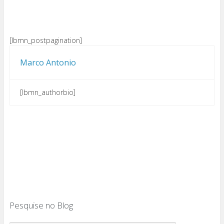
[lbmn_postpagination]
Marco Antonio
[lbmn_authorbio]
Pesquise no Blog