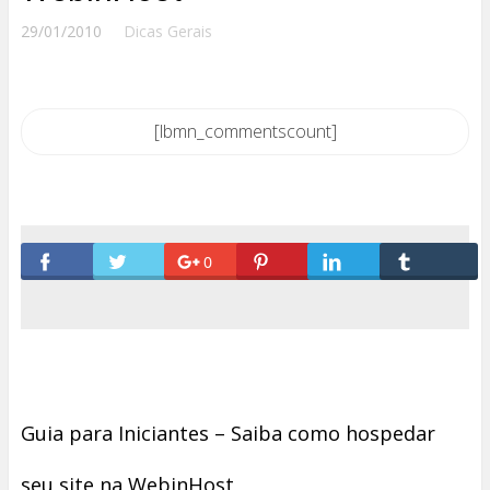
29/01/2010
Dicas Gerais
[lbmn_commentscount]
0
Guia para Iniciantes – Saiba como hospedar
seu site na WebinHost