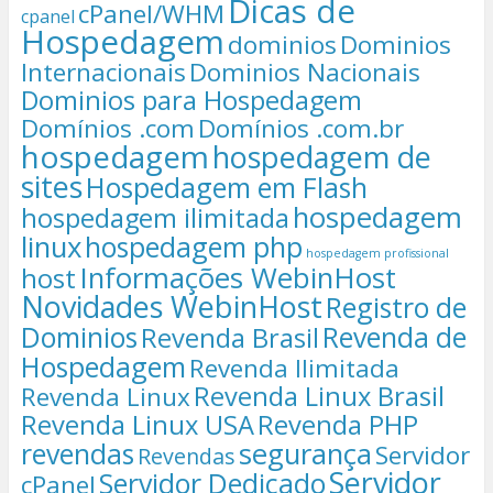
Dicas de
cPanel/WHM
cpanel
Hospedagem
dominios
Dominios
Internacionais
Dominios Nacionais
Dominios para Hospedagem
Domínios .com
Domínios .com.br
hospedagem
hospedagem de
sites
Hospedagem em Flash
hospedagem
hospedagem ilimitada
linux
hospedagem php
hospedagem profissional
Informações WebinHost
host
Novidades WebinHost
Registro de
Dominios
Revenda de
Revenda Brasil
Hospedagem
Revenda Ilimitada
Revenda Linux Brasil
Revenda Linux
Revenda Linux USA
Revenda PHP
segurança
revendas
Servidor
Revendas
Servidor
Servidor Dedicado
cPanel