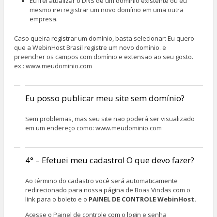
Eu irei atualizar o DNS de um domínio existente ou eu
mesmo irei registrar um novo domínio em uma outra
empresa.
Caso queira registrar um domínio, basta selecionar:
Eu quero
que a WebinHost Brasil registre um novo domínio
. e
preencher os campos com domínio e extensão ao seu gosto.
ex.: www.meudominio.com
Eu posso publicar meu site sem domínio?
Sem problemas, mas seu site não poderá ser visualizado
em um endereço como: www.meudominio.com
4° – Efetuei meu cadastro! O que devo fazer?
Ao término do cadastro você será automaticamente
redirecionado para nossa página de Boas Vindas com o
link para o boleto e o
PAINEL DE CONTROLE WebinHost.
Acesse o Painel de controle com o login e senha