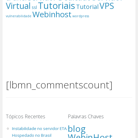
Tutoriais
Virtual
VPS
Tutorial
ssl
Webinhost
vulnerabilidade
wordpress
[lbmn_commentscount]
Tópicos Recentes
Palavras Chaves
blog
Instabilidade no servidor ETA.
WebinHost
Hospedado no Brasil