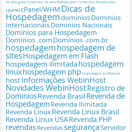
de sites gratis
Construtor de sites Rvsitebuilder
Construtor Rvsitebuilder
Dicas de
cPanel/WHM
cpanel
Hospedagem
dominios
Dominios
Internacionais
Dominios Nacionais
Dominios para Hospedagem
Domínios .com
Domínios .com.br
hospedagem
hospedagem de
sites
Hospedagem em Flash
hospedagem
hospedagem ilimitada
linux
hospedagem php
hospedagem profissional
Informações WebinHost
host
Novidades WebinHost
Registro de
Dominios
Revenda de
Revenda Brasil
Hospedagem
Revenda Ilimitada
Revenda Linux Brasil
Revenda Linux
Revenda Linux USA
Revenda PHP
segurança
revendas
Servidor
Revendas