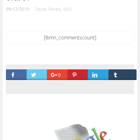
09/12/2010
Dicas Gerais
,
SEO
[lbmn_commentscount]
0