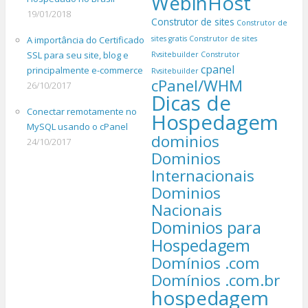
WebinHost
19/01/2018
Construtor de sites
Construtor de
A importância do Certificado
sites gratis
Construtor de sites
SSL para seu site, blog e
Rvsitebuilder
Construtor
cpanel
principalmente e-commerce
Rvsitebuilder
cPanel/WHM
26/10/2017
Dicas de
Conectar remotamente no
Hospedagem
MySQL usando o cPanel
dominios
24/10/2017
Dominios
Internacionais
Dominios
Nacionais
Dominios para
Hospedagem
Domínios .com
Domínios .com.br
hospedagem