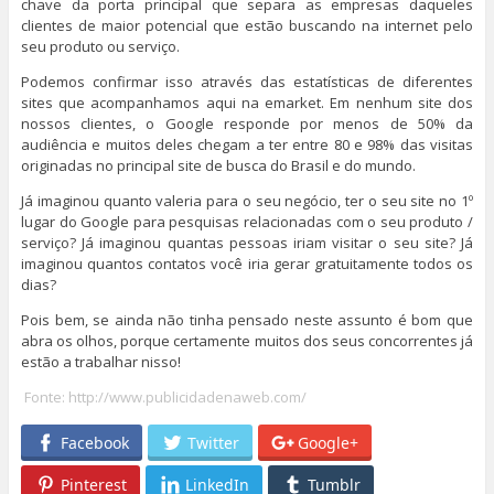
chave da porta principal que separa as empresas daqueles
clientes de maior potencial que estão buscando na internet pelo
seu produto ou serviço.
Podemos confirmar isso através das estatísticas de diferentes
sites que acompanhamos aqui na emarket. Em nenhum site dos
nossos clientes, o Google responde por menos de 50% da
audiência e muitos deles chegam a ter entre 80 e 98% das visitas
originadas no principal site de busca do Brasil e do mundo.
Já imaginou quanto valeria para o seu negócio, ter o seu site no 1º
lugar do Google para pesquisas relacionadas com o seu produto /
serviço? Já imaginou quantas pessoas iriam visitar o seu site? Já
imaginou quantos contatos você iria gerar gratuitamente todos os
dias?
Pois bem, se ainda não tinha pensado neste assunto é bom que
abra os olhos, porque certamente muitos dos seus concorrentes já
estão a trabalhar nisso!
Fonte:
http://www.publicidadenaweb.com/
Facebook
Twitter
Google+
Pinterest
LinkedIn
Tumblr