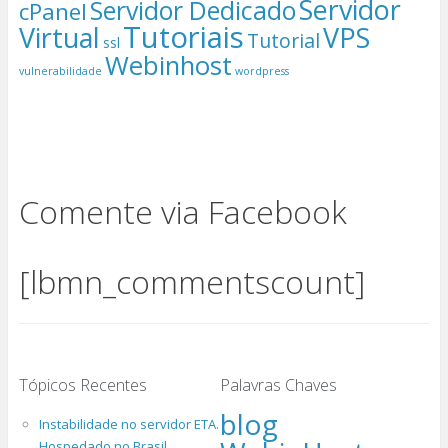
Servidor
Servidor Dedicado
cPanel
Tutoriais
Virtual
VPS
Tutorial
ssl
Webinhost
vulnerabilidade
wordpress
Comente via Facebook
[lbmn_commentscount]
Tópicos Recentes
Palavras Chaves
blog
Instabilidade no servidor ETA.
Hospedado no Brasil