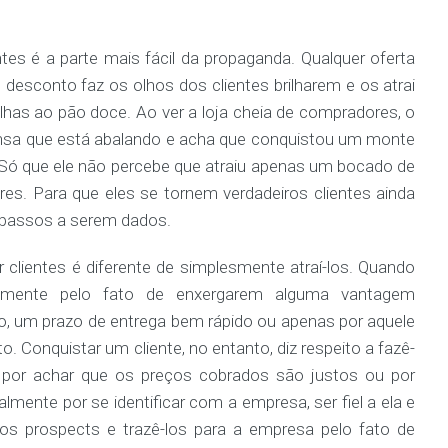
entes é a parte mais fácil da propaganda. Qualquer oferta
desconto faz os olhos dos clientes brilharem e os atrai
has ao pão doce. Ao ver a loja cheia de compradores, o
nsa que está abalando e acha que conquistou um monte
 Só que ele não percebe que atraiu apenas um bocado de
es. Para que eles se tornem verdadeiros clientes ainda
 passos a serem dados.
 clientes é diferente de simplesmente atraí-los. Quando
vamente pelo fato de enxergarem alguma vantagem
 um prazo de entrega bem rápido ou apenas por aquele
 Conquistar um cliente, no entanto, diz respeito a fazê-
por achar que os preços cobrados são justos ou por
lmente por se identificar com a empresa, ser fiel a ela e
os prospects e trazê-los para a empresa pelo fato de