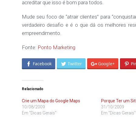
acreditar que isso é bom para todos.
Mude seu foco de “atrair clientes” para “conquistar
verdadeiro desafio e é o que dá os melhores res
empreendimento.
Fonte:
Ponto Marketing
Facebook
Twitter
Google+
Pi
Relacionado
Crie um Mapa do Google Maps
Porque Ter um Sit
10/08/2009
31/10/2009
Em "Dicas Gerais"
Em "Dicas Gerais"