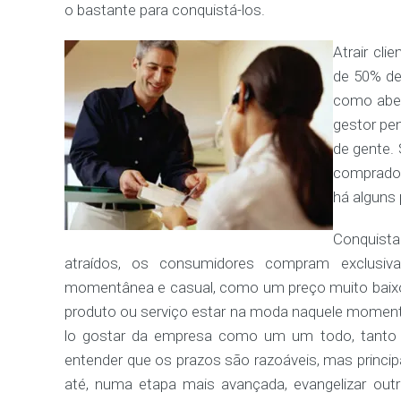
o bastante para conquistá-los.
Atrair cli
de 50% de 
como abel
gestor pe
de gente.
comprador
há alguns
Conquistar
atraídos, os consumidores compram exclusi
momentânea e casual, como um preço muito baixo,
produto ou serviço estar na moda naquele momento.
lo gostar da empresa como um um todo, tanto 
entender que os prazos são razoáveis, mas principa
até, numa etapa mais avançada, evangelizar outr