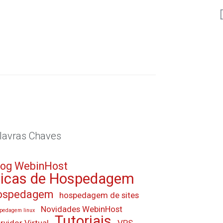
lavras Chaves
log WebinHost
icas de Hospedagem
ospedagem
hospedagem de sites
Novidades WebinHost
pedagem linux
Tutoriais
rvidor Virtual
VPS