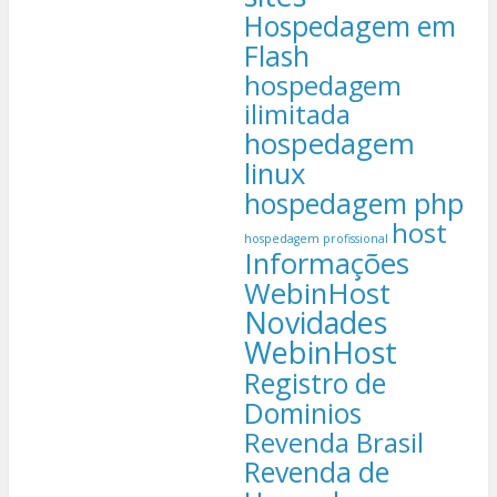
Hospedagem em
Flash
hospedagem
ilimitada
hospedagem
linux
hospedagem php
host
hospedagem profissional
Informações
WebinHost
Novidades
WebinHost
Registro de
Dominios
Revenda Brasil
Revenda de