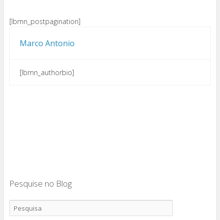
[lbmn_postpagination]
Marco Antonio
[lbmn_authorbio]
Pesquise no Blog