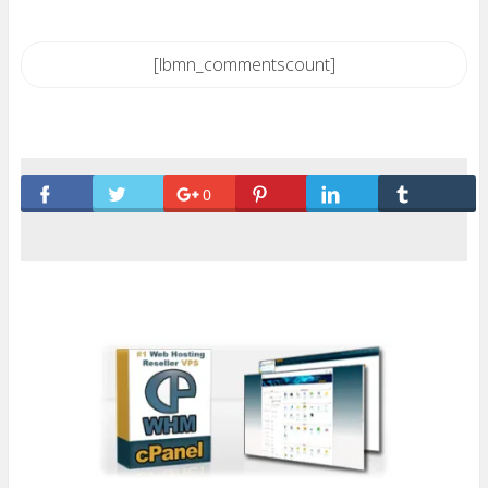
[lbmn_commentscount]
0