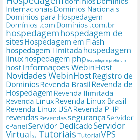
Hospedagem
dominios
Dominios
Internacionais
Dominios Nacionais
Dominios para Hospedagem
Domínios .com
Domínios .com.br
hospedagem
hospedagem de
sites
Hospedagem em Flash
hospedagem
hospedagem ilimitada
linux
hospedagem php
hospedagem profissional
Informações WebinHost
host
Novidades WebinHost
Registro de
Dominios
Revenda de
Revenda Brasil
Hospedagem
Revenda Ilimitada
Revenda Linux Brasil
Revenda Linux
Revenda Linux USA
Revenda PHP
segurança
revendas
Servidor
Revendas
Servidor
Servidor Dedicado
cPanel
Tutoriais
Virtual
VPS
Tutorial
ssl