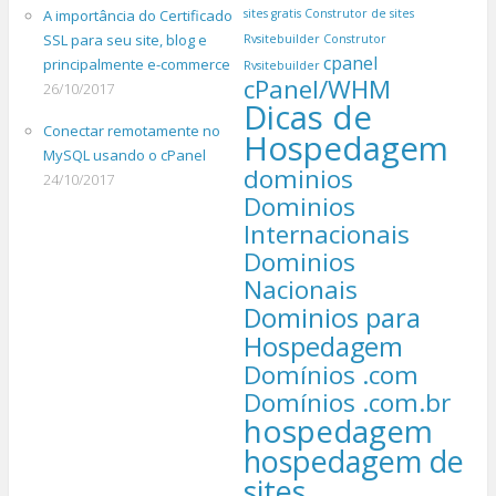
A importância do Certificado
sites gratis
Construtor de sites
SSL para seu site, blog e
Rvsitebuilder
Construtor
cpanel
principalmente e-commerce
Rvsitebuilder
cPanel/WHM
26/10/2017
Dicas de
Conectar remotamente no
Hospedagem
MySQL usando o cPanel
dominios
24/10/2017
Dominios
Internacionais
Dominios
Nacionais
Dominios para
Hospedagem
Domínios .com
Domínios .com.br
hospedagem
hospedagem de
sites