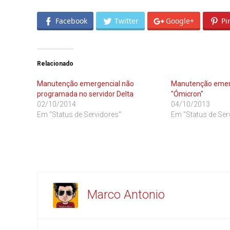
Facebook
Twitter
Google+
Pi
Relacionado
Manutenção emergencial não
Manutenção emerg
programada no servidor Delta
"Ómicron"
02/10/2014
04/10/2013
Em "Status de Servidores"
Em "Status de Ser
Marco Antonio