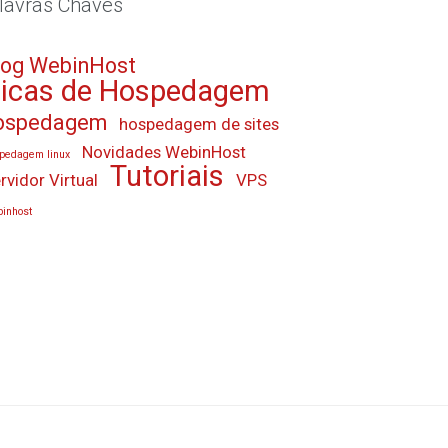
lavras Chaves
log WebinHost
icas de Hospedagem
ospedagem
hospedagem de sites
Novidades WebinHost
pedagem linux
Tutoriais
rvidor Virtual
VPS
inhost