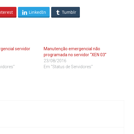
nterest
LinkedIn
Tumblr
encial servidor
Manutenção emergencial não
programada no servidor “XEN 03”
23/08/2016
vidores"
Em "Status de Servidores"