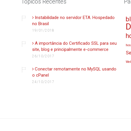
Tópicos Recentes
Pa
Instabilidade no servidor ETA. Hospedado
b
no Brasil
D
19/01/2018
h
A importância do Certificado SSL para seu
hos
site, blog e principalmente e-commerce
Se
26/10/2017
Web
Conectar remotamente no MySQL usando
o cPanel
24/10/2017