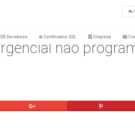
C
Servidores
Certificados SSL
Empresa
Con
gencial não progra