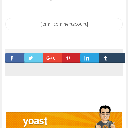
[lbmn_commentscount]
0