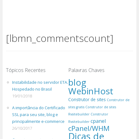
[lbmn_commentscount]
Tópicos Recentes
Palavras Chaves
blog
Instabilidade no servidor ETA.
WebinHost
Hospedado no Brasil
19/01/2018
Construtor de sites
Construtor de
A importância do Certificado
sites gratis
Construtor de sites
SSL para seu site, blog e
Rvsitebuilder
Construtor
cpanel
principalmente e-commerce
Rvsitebuilder
cPanel/WHM
26/10/2017
Dicas de