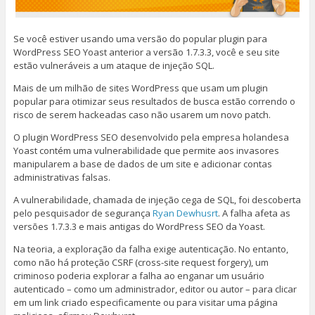
Se você estiver usando
uma
versão do popular
plugin para
WordPress
SEO
Yoast
anterior a versão
1.7.3.3
,
você e seu site
estão vulneráveis
a um
ataque de injeção
SQL
.
Mais de um milhão de sites WordPress que usam um plugin
popular para otimizar seus resultados de busca estão correndo o
risco de serem hackeadas caso não usarem um novo patch.
O plugin WordPress SEO desenvolvido pela empresa holandesa
Yoast contém uma vulnerabilidade que permite aos invasores
manipularem a base de dados de um site e adicionar contas
administrativas falsas.
A vulnerabilidade, chamada de injeção cega de SQL, foi descoberta
pelo pesquisador de segurança
Ryan Dewhusrt
. A falha afeta as
versões 1.7.3.3 e mais antigas do WordPress SEO da Yoast.
Na teoria, a exploração da falha exige autenticação. No entanto,
como não há proteção CSRF (cross-site request forgery), um
criminoso poderia explorar a falha ao enganar um usuário
autenticado – como um administrador, editor ou autor – para clicar
em um link criado especificamente ou para visitar uma página