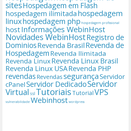
sites
Hospedagem em Flash
hospedagem
hospedagem ilimitada
linux
hospedagem php
hospedagem profissional
Informações WebinHost
host
Novidades WebinHost
Registro de
Dominios
Revenda de
Revenda Brasil
Hospedagem
Revenda Ilimitada
Revenda Linux Brasil
Revenda Linux
Revenda Linux USA
Revenda PHP
segurança
revendas
Servidor
Revendas
Servidor
Servidor Dedicado
cPanel
Tutoriais
Virtual
VPS
Tutorial
ssl
Webinhost
vulnerabilidade
wordpress