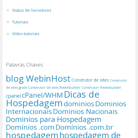
Status de Servidores
Tutoriais
Vídeo-tutoriais
Palavras Chaves
blog WebinHost
Construtor de sites
Construtor
de sites gratis
Construtor de sites Rvsitebuilder
Construtor Rvsitebuilder
Dicas de
cPanel/WHM
cpanel
Hospedagem
dominios
Dominios
Internacionais
Dominios Nacionais
Dominios para Hospedagem
Domínios .com
Domínios .com.br
hospedagem
hospedagem de