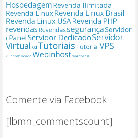
Hospedagem
Revenda Ilimitada
Revenda Linux Brasil
Revenda Linux
Revenda Linux USA
Revenda PHP
segurança
revendas
Servidor
Revendas
Servidor
Servidor Dedicado
cPanel
Tutoriais
Virtual
VPS
Tutorial
ssl
Webinhost
vulnerabilidade
wordpress
Comente via Facebook
[lbmn_commentscount]