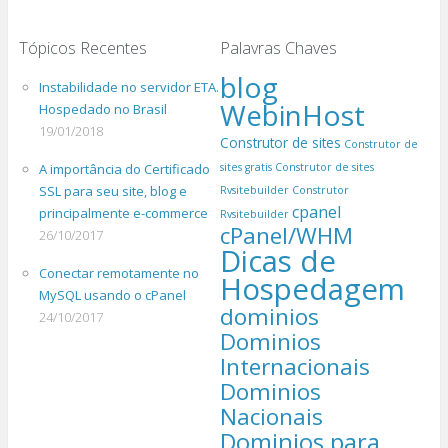
Tópicos Recentes
Palavras Chaves
blog
Instabilidade no servidor ETA.
WebinHost
Hospedado no Brasil
19/01/2018
Construtor de sites
Construtor de
A importância do Certificado
sites gratis
Construtor de sites
SSL para seu site, blog e
Rvsitebuilder
Construtor
cpanel
principalmente e-commerce
Rvsitebuilder
cPanel/WHM
26/10/2017
Dicas de
Conectar remotamente no
Hospedagem
MySQL usando o cPanel
dominios
24/10/2017
Dominios
Internacionais
Dominios
Nacionais
Dominios para