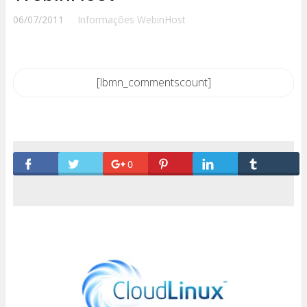
06/07/2011
Informações WebinHost
[lbmn_commentscount]
0