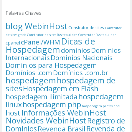
Palavras Chaves
blog WebinHost
Construtor de sites
Construtor
de sites gratis
Construtor de sites Rvsitebuilder
Construtor Rvsitebuilder
Dicas de
cPanel/WHM
cpanel
Hospedagem
dominios
Dominios
Internacionais
Dominios Nacionais
Dominios para Hospedagem
Domínios .com
Domínios .com.br
hospedagem
hospedagem de
sites
Hospedagem em Flash
hospedagem
hospedagem ilimitada
linux
hospedagem php
hospedagem profissional
Informações WebinHost
host
Novidades WebinHost
Registro de
Dominios
Revenda de
Revenda Brasil