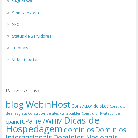
Segurança
Sem categoria
SEO
Status de Servidores
Tutoriais
Vídeo-tutoriais
Palavras Chaves
blog WebinHost
Construtor de sites
Construtor
de sites gratis
Construtor de sites Rvsitebuilder
Construtor Rvsitebuilder
Dicas de
cPanel/WHM
cpanel
Hospedagem
dominios
Dominios
Internacionais
Dominios Nacionais