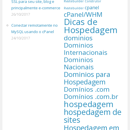
SSL para seu site, blog e
Rvsitebuilder
Construtor
cpanel
principalmente e-commerce
Rvsitebuilder
cPanel/WHM
26/10/2017
Dicas de
Conectar remotamente no
Hospedagem
MySQL usando o cPanel
dominios
24/10/2017
Dominios
Internacionais
Dominios
Nacionais
Dominios para
Hospedagem
Domínios .com
Domínios .com.br
hospedagem
hospedagem de
sites
Hospedagem em