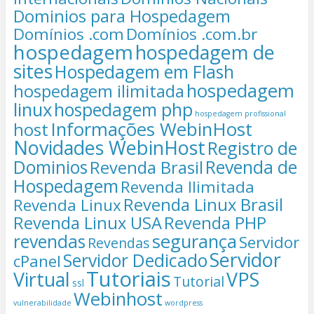
Dominios para Hospedagem
Domínios .com
Domínios .com.br
hospedagem
hospedagem de
sites
Hospedagem em Flash
hospedagem
hospedagem ilimitada
linux
hospedagem php
hospedagem profissional
Informações WebinHost
host
Novidades WebinHost
Registro de
Dominios
Revenda de
Revenda Brasil
Hospedagem
Revenda Ilimitada
Revenda Linux Brasil
Revenda Linux
Revenda Linux USA
Revenda PHP
segurança
revendas
Servidor
Revendas
Servidor
Servidor Dedicado
cPanel
Tutoriais
Virtual
VPS
Tutorial
ssl
Webinhost
vulnerabilidade
wordpress