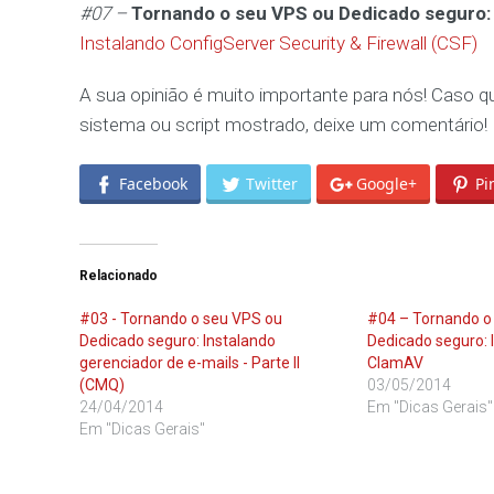
#07 –
Tornando o seu VPS ou Dedicado seguro:
Instalando ConfigServer Security & Firewall (CSF)
A sua opinião é muito importante para nós! Caso q
sistema ou script mostrado, deixe um comentário!
Facebook
Twitter
Google+
Pi
Relacionado
#03 - Tornando o seu VPS ou
#04 – Tornando o
Dedicado seguro: Instalando
Dedicado seguro: I
gerenciador de e-mails - Parte II
ClamAV
(CMQ)
03/05/2014
24/04/2014
Em "Dicas Gerais"
Em "Dicas Gerais"