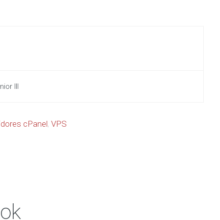
or III
idores cPanel
,
VPS
ook