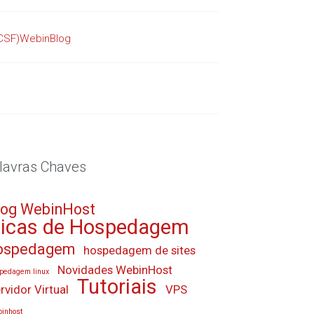
 (CSF)WebinBlog
lavras Chaves
log WebinHost
icas de Hospedagem
ospedagem
hospedagem de sites
Novidades WebinHost
pedagem linux
Tutoriais
rvidor Virtual
VPS
inhost