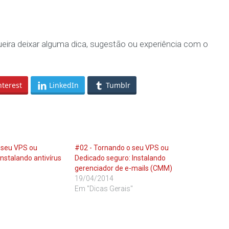
ueira deixar alguma dica, sugestão ou experiência com o
nterest
LinkedIn
Tumblr
 seu VPS ou
#02 - Tornando o seu VPS ou
nstalando antivírus
Dedicado seguro: Instalando
gerenciador de e-mails (CMM)
19/04/2014
Em "Dicas Gerais"