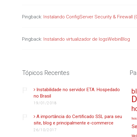
Pingback:
Instalando ConfigServer Security & Firewall
Pingback:
Instalando virtualizador de logsWebinBlog
Tópicos Recentes
Pa
Instabilidade no servidor ETA. Hospedado
b
no Brasil
D
19/01/2018
h
A importância do Certificado SSL para seu
hos
site, blog e principalmente e-commerce
Se
26/10/2017
Web