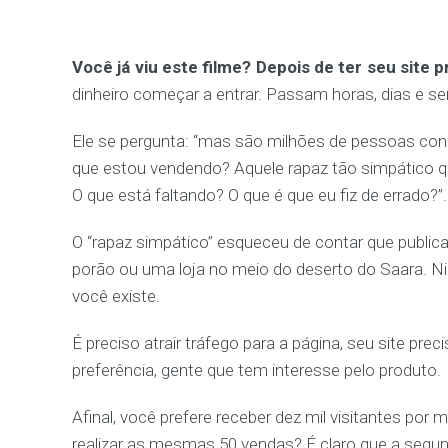
Você já viu este filme? Depois de ter seu site 
dinheiro começar a entrar. Passam horas, dias e
Ele se pergunta: “mas são milhões de pessoas con
que estou vendendo? Aquele rapaz tão simpático que
O que está faltando? O que é que eu fiz de errado?”
O “rapaz simpático” esqueceu de contar que public
porão ou uma loja no meio do deserto do Saara. 
você existe.
É preciso atrair tráfego para a página, seu site pre
preferência, gente que tem interesse pelo produto.
Afinal, você prefere receber dez mil visitantes por
realizar as mesmas 50 vendas? É claro que a segund