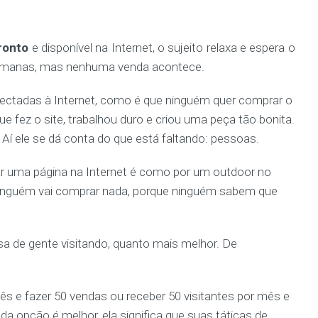
pronto
e disponível na Internet,
o sujeito relaxa e espera o
 semanas, mas nenhuma venda acontece.
ectadas à Internet, como é que ninguém quer comprar o
 fez o site, trabalhou duro e criou uma peça tão bonita.
. Aí ele se dá conta do que está faltando: pessoas.
ar uma página na Internet é como por um outdoor no
Ninguém vai comprar nada, porque ninguém sabem que
cisa de gente visitando, quanto mais melhor. De
 mês e fazer 50 vendas ou receber 50 visitantes por mês e
a opção é melhor, ela significa que suas táticas de