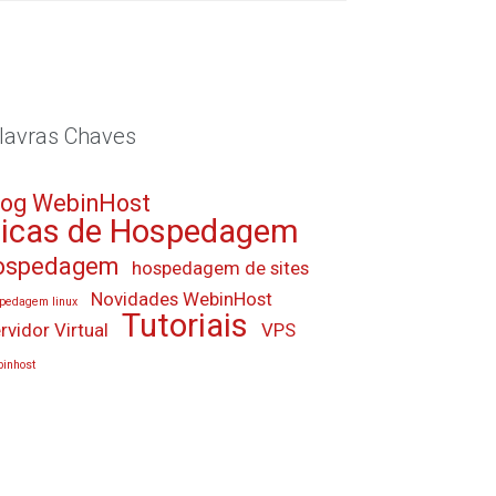
lavras Chaves
log WebinHost
icas de Hospedagem
ospedagem
hospedagem de sites
Novidades WebinHost
pedagem linux
Tutoriais
rvidor Virtual
VPS
inhost