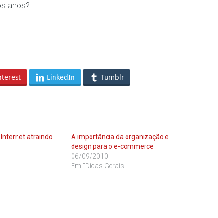
os anos?
nterest
LinkedIn
Tumblr
Internet atraindo
A importância da organização e
design para o e-commerce
06/09/2010
Em "Dicas Gerais"