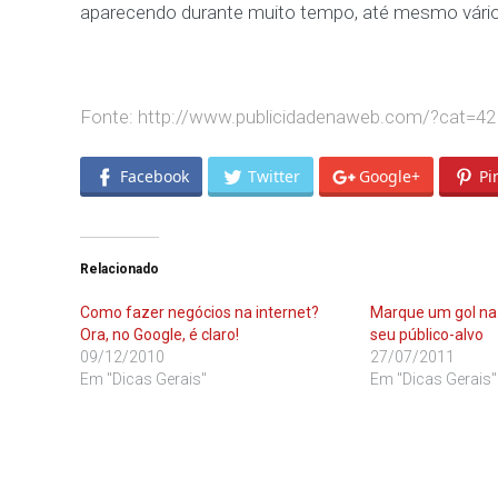
aparecendo durante muito tempo, até mesmo vári
Fonte:
http://www.publicidadenaweb.com/?cat=42
Facebook
Twitter
Google+
Pi
Relacionado
Como fazer negócios na internet?
Marque um gol na 
Ora, no Google, é claro!
seu público-alvo
09/12/2010
27/07/2011
Em "Dicas Gerais"
Em "Dicas Gerais"