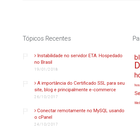
Tópicos Recentes
Pa
Instabilidade no servidor ETA. Hospedado
b
no Brasil
D
19/01/2018
h
A importância do Certificado SSL para seu
hos
site, blog e principalmente e-commerce
Se
26/10/2017
Web
Conectar remotamente no MySQL usando
o cPanel
24/10/2017