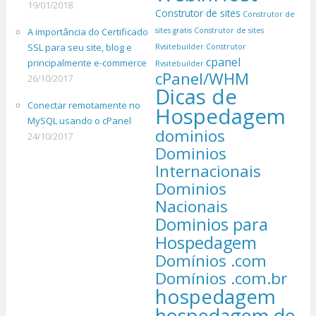
19/01/2018
Construtor de sites
Construtor de
A importância do Certificado
sites gratis
Construtor de sites
SSL para seu site, blog e
Rvsitebuilder
Construtor
cpanel
principalmente e-commerce
Rvsitebuilder
cPanel/WHM
26/10/2017
Dicas de
Conectar remotamente no
Hospedagem
MySQL usando o cPanel
dominios
24/10/2017
Dominios
Internacionais
Dominios
Nacionais
Dominios para
Hospedagem
Domínios .com
Domínios .com.br
hospedagem
hospedagem de