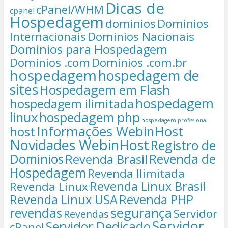
Dicas de
cPanel/WHM
cpanel
Hospedagem
dominios
Dominios
Internacionais
Dominios Nacionais
Dominios para Hospedagem
Domínios .com
Domínios .com.br
hospedagem
hospedagem de
sites
Hospedagem em Flash
hospedagem
hospedagem ilimitada
linux
hospedagem php
hospedagem profissional
Informações WebinHost
host
Novidades WebinHost
Registro de
Dominios
Revenda de
Revenda Brasil
Hospedagem
Revenda Ilimitada
Revenda Linux Brasil
Revenda Linux
Revenda Linux USA
Revenda PHP
segurança
revendas
Servidor
Revendas
Servidor
Servidor Dedicado
cPanel