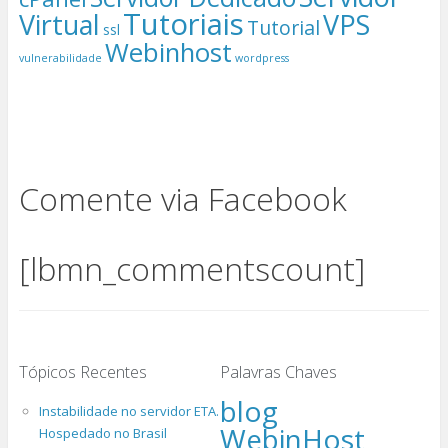
Tutoriais
Virtual
VPS
Tutorial
ssl
Webinhost
vulnerabilidade
wordpress
Comente via Facebook
[lbmn_commentscount]
Tópicos Recentes
Palavras Chaves
blog
Instabilidade no servidor ETA.
WebinHost
Hospedado no Brasil