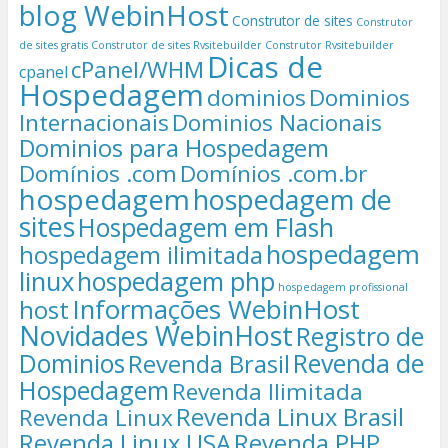
blog WebinHost
Construtor de sites
Construtor
de sites gratis
Construtor de sites Rvsitebuilder
Construtor Rvsitebuilder
Dicas de
cPanel/WHM
cpanel
Hospedagem
dominios
Dominios
Internacionais
Dominios Nacionais
Dominios para Hospedagem
Domínios .com
Domínios .com.br
hospedagem
hospedagem de
sites
Hospedagem em Flash
hospedagem
hospedagem ilimitada
linux
hospedagem php
hospedagem profissional
Informações WebinHost
host
Novidades WebinHost
Registro de
Dominios
Revenda de
Revenda Brasil
Hospedagem
Revenda Ilimitada
Revenda Linux Brasil
Revenda Linux
Revenda Linux USA
Revenda PHP