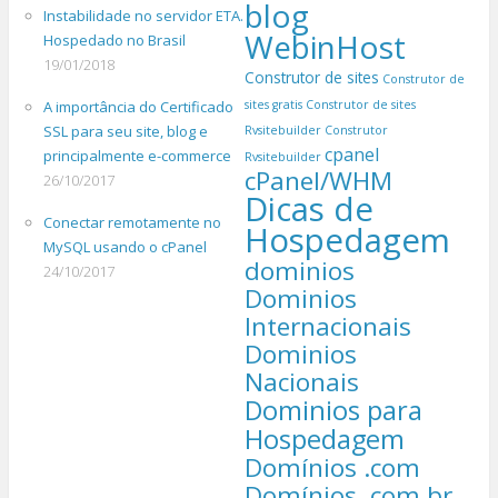
blog
Instabilidade no servidor ETA.
WebinHost
Hospedado no Brasil
19/01/2018
Construtor de sites
Construtor de
A importância do Certificado
sites gratis
Construtor de sites
SSL para seu site, blog e
Rvsitebuilder
Construtor
cpanel
principalmente e-commerce
Rvsitebuilder
cPanel/WHM
26/10/2017
Dicas de
Conectar remotamente no
Hospedagem
MySQL usando o cPanel
dominios
24/10/2017
Dominios
Internacionais
Dominios
Nacionais
Dominios para
Hospedagem
Domínios .com
Domínios .com.br