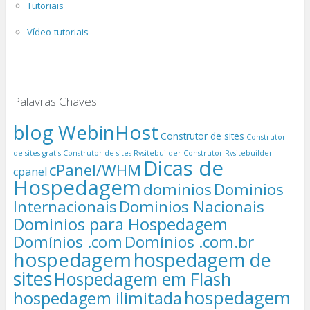
Tutoriais
Vídeo-tutoriais
Palavras Chaves
blog WebinHost
Construtor de sites
Construtor
de sites gratis
Construtor de sites Rvsitebuilder
Construtor Rvsitebuilder
Dicas de
cPanel/WHM
cpanel
Hospedagem
dominios
Dominios
Internacionais
Dominios Nacionais
Dominios para Hospedagem
Domínios .com
Domínios .com.br
hospedagem
hospedagem de
sites
Hospedagem em Flash
hospedagem
hospedagem ilimitada