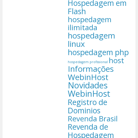
Hospedagem em
Flash
hospedagem
ilimitada
hospedagem
linux
hospedagem php
host
hospedagem profissional
Informações
WebinHost
Novidades
WebinHost
Registro de
Dominios
Revenda Brasil
Revenda de
Hospedagem