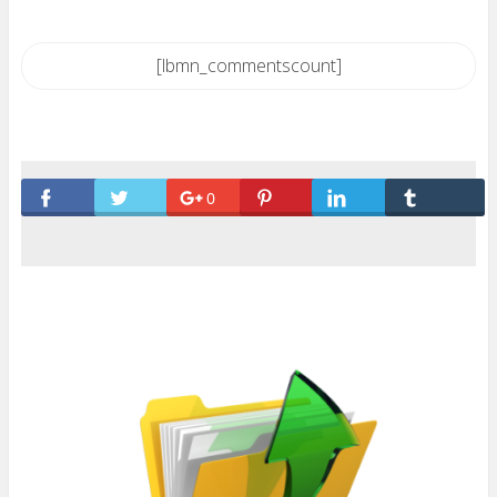
[lbmn_commentscount]
0