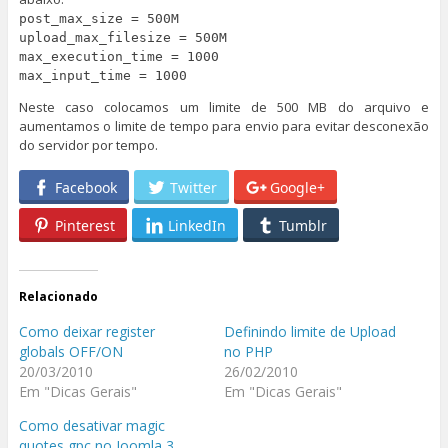
post_max_size = 500M
upload_max_filesize = 500M
max_execution_time = 1000
max_input_time = 1000
Neste caso colocamos um limite de 500 MB do arquivo e
aumentamos o limite de tempo para envio para evitar desconexão
do servidor por tempo.
Facebook
Twitter
Google+
Pinterest
LinkedIn
Tumblr
Relacionado
Como deixar register
Definindo limite de Upload
globals OFF/ON
no PHP
20/03/2010
26/02/2010
Em "Dicas Gerais"
Em "Dicas Gerais"
Como desativar magic
quotes gpc no Joomla 3