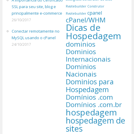
A importância do Certificado
SSL para seu site, blog e
Rvsitebuilder
Construtor
cpanel
principalmente e-commerce
Rvsitebuilder
cPanel/WHM
26/10/2017
Dicas de
Conectar remotamente no
Hospedagem
MySQL usando o cPanel
dominios
24/10/2017
Dominios
Internacionais
Dominios
Nacionais
Dominios para
Hospedagem
Domínios .com
Domínios .com.br
hospedagem
hospedagem de
sites