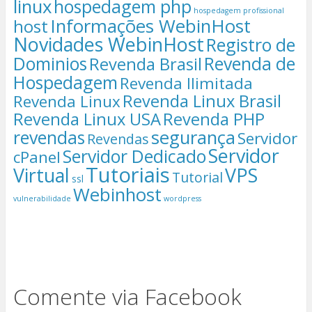
linux
hospedagem php
hospedagem profissional
Informações WebinHost
host
Novidades WebinHost
Registro de
Dominios
Revenda de
Revenda Brasil
Hospedagem
Revenda Ilimitada
Revenda Linux Brasil
Revenda Linux
Revenda Linux USA
Revenda PHP
segurança
revendas
Servidor
Revendas
Servidor
Servidor Dedicado
cPanel
Tutoriais
Virtual
VPS
Tutorial
ssl
Webinhost
vulnerabilidade
wordpress
Comente via Facebook