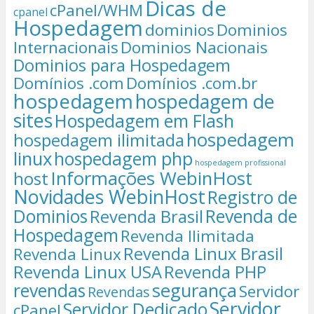
Dicas de
cPanel/WHM
cpanel
Hospedagem
dominios
Dominios
Internacionais
Dominios Nacionais
Dominios para Hospedagem
Domínios .com
Domínios .com.br
hospedagem
hospedagem de
sites
Hospedagem em Flash
hospedagem
hospedagem ilimitada
linux
hospedagem php
hospedagem profissional
Informações WebinHost
host
Novidades WebinHost
Registro de
Dominios
Revenda de
Revenda Brasil
Hospedagem
Revenda Ilimitada
Revenda Linux Brasil
Revenda Linux
Revenda Linux USA
Revenda PHP
segurança
revendas
Servidor
Revendas
Servidor
Servidor Dedicado
cPanel