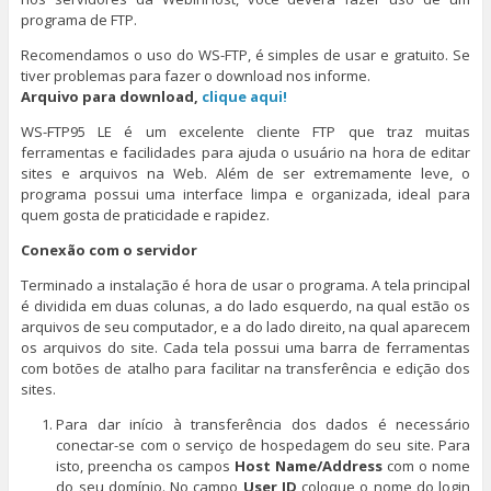
programa de FTP.
Recomendamos o uso do WS-FTP, é simples de usar e gratuito. Se
tiver problemas para fazer o download nos informe.
Arquivo para download,
clique aqui!
WS-FTP95 LE é um excelente cliente FTP que traz muitas
ferramentas e facilidades para ajuda o usuário na hora de editar
sites e arquivos na Web. Além de ser extremamente leve, o
programa possui uma interface limpa e organizada, ideal para
quem gosta de praticidade e rapidez.
Conexão com o servidor
Terminado a instalação é hora de usar o programa. A tela principal
é dividida em duas colunas, a do lado esquerdo, na qual estão os
arquivos de seu computador, e a do lado direito, na qual aparecem
os arquivos do site. Cada tela possui uma barra de ferramentas
com botões de atalho para facilitar na transferência e edição dos
sites.
Para dar início à transferência dos dados é necessário
conectar-se com o serviço de hospedagem do seu site. Para
isto, preencha os campos
Host Name/Address
com o nome
do seu domínio. No campo
User ID
coloque o nome do login