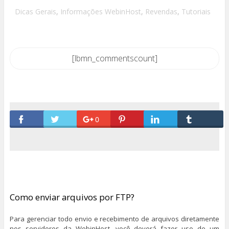
Dicas Gerais
,
Informações WebinHost
,
Revendas
,
Tutoriais
[lbmn_commentscount]
0
Como enviar arquivos por FTP?
Para gerenciar todo envio e recebimento de arquivos diretamente
nos servidores da WebinHost, você deverá fazer uso de um