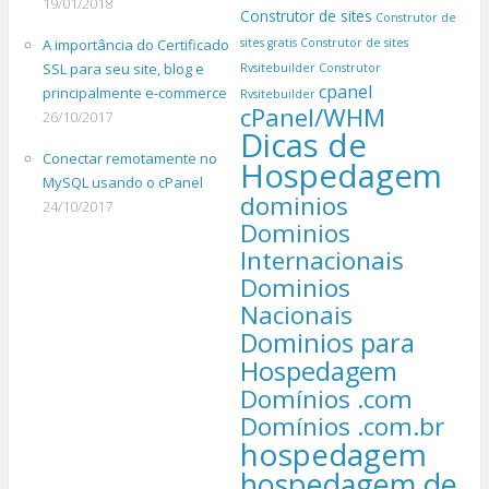
19/01/2018
Construtor de sites
Construtor de
A importância do Certificado
sites gratis
Construtor de sites
SSL para seu site, blog e
Rvsitebuilder
Construtor
cpanel
principalmente e-commerce
Rvsitebuilder
cPanel/WHM
26/10/2017
Dicas de
Conectar remotamente no
Hospedagem
MySQL usando o cPanel
dominios
24/10/2017
Dominios
Internacionais
Dominios
Nacionais
Dominios para
Hospedagem
Domínios .com
Domínios .com.br
hospedagem
hospedagem de